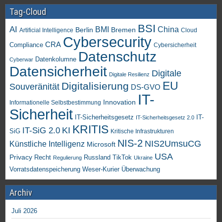
Tag-Cloud
BSI
AI
China
BMI
Berlin
Bremen
Artificial Intelligence
Cloud
Cybersecurity
CRA
Compliance
Cybersicherheit
Datenschutz
Datenkolumne
Cyberwar
Datensicherheit
Digitale
Digitale Resilienz
EU
Digitalisierung
Souveränität
DS-GVO
IT-
Innovation
Informationelle Selbstbestimmung
Sicherheit
IT-Sicherheitsgesetz
IT-
IT-Sicherheitsgesetz 2.0
KRITIS
KI
IT-SiG 2.0
SiG
Kritische Infrastrukturen
NIS-2
NIS2UmsuCG
Künstliche Intelligenz
Microsoft
USA
Privacy
Recht
TikTok
Russland
Regulierung
Ukraine
Vorratsdatenspeicherung
Weser-Kurier
Überwachung
Archiv
Juli 2026