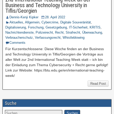
Business and Technology University in
Tiflis/Georgien
Dennis-Kenji Kipker
28. April 2022
Aktuelles
,
Allgemein
,
Cybercrime
,
Digitale Souveränität
,
Digitalisierung
,
Forschung
,
Gesetzgebung
,
IT-Sicherheit
,
KRITIS
,
Nachrichtendienste
,
Polizeirecht
,
Recht
,
Strafrecht
,
Überwachung
,
Verbraucherschutz
,
Verfassungsrecht
,
Whistleblowing
Comments
Für Kurzentschlossene: Diese Woche finden an der Business
and Technology University in Tiflis/Georgien die Vorträge aus
aller Welt zur 2nd International Teaching Week statt – ich bin
der Einladung zum Thema Cybersecurity + Recht gerne gefolgt!
Link zur Website: https://btu.edu.ge/en/international-teaching-
week/
Read Post
Suche