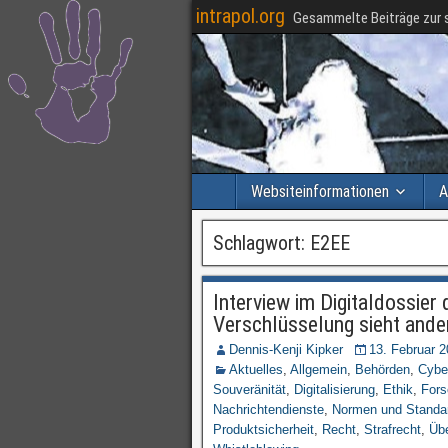
intrapol.org
Gesammelte Beiträge zur s
Websiteinformationen
A
Schlagwort:
E2EE
Interview im Digitaldossier
Verschlüsselung sieht ande
Dennis-Kenji Kipker
13. Februar 
Aktuelles
,
Allgemein
,
Behörden
,
Cybe
Souveränität
,
Digitalisierung
,
Ethik
,
For
Nachrichtendienste
,
Normen und Standa
Produktsicherheit
,
Recht
,
Strafrecht
,
Üb