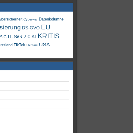
Datenkolumne
ybersicherheit
Cyberwar
EU
isierung
DS-GVO
KRITIS
KI
IT-SiG 2.0
-SiG
USA
TikTok
ussland
Ukraine