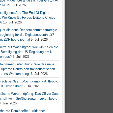
ace“ – Keynote anlässlich der GITEX AI
026
21. Juli 2026
 Intelligence And The End Of Digital
s We Know It”: Forbes Editor’s Choice
26
15. Juli 2026
g ist die neue Rechenzentrumsstrategie
egierung für die Digitalsouveränität?
mit ZDF heute journal
9. Juli 2026
tte auf Washington: Wie wirkt sich die
e Beteiligung der US-Regierung am KI-
en aus?
6. Juli 2026
bkommen unter Druck: Wie das neue
 Supreme Courts den transatlantischen
z ins Wanken bringt
6. Juli 2026
räch bei 3sat: „Machtkampf – Anthropic
KI abschalten“
2. Juli 2026
äische Wertschöpfung: Das CII zu Gast
tschaft vom Großherzogtum Luxembourg
. Juni 2026
chätzte Dominoeffekt kritischer