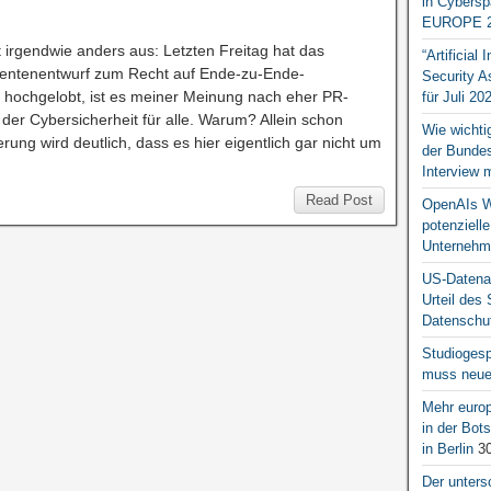
in Cybersp
EUROPE 2
t irgendwie anders aus: Letzten Freitag hat das
“Artificial
erentenentwurf zum Recht auf Ende-zu-Ende-
Security A
ch hochgelobt, ist es meiner Meinung nach eher PR-
für Juli 20
er Cybersicherheit für alle. Warum? Allein schon
Wie wichti
ung wird deutlich, dass es hier eigentlich gar nicht um
der Bundesr
Interview 
Read Post
OpenAIs We
potenziell
Unternehm
US-Datena
Urteil des
Datenschut
Studiogesp
muss neue 
Mehr europ
in der Bo
in Berlin
30
Der unters