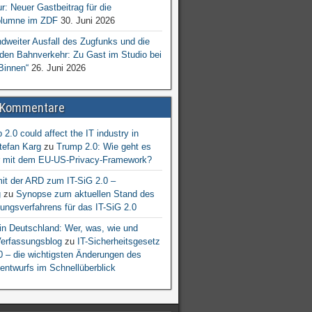
ur: Neuer Gastbeitrag für die
lumne im ZDF
30. Juni 2026
dweiter Ausfall des Zugfunks und die
 den Bahnverkehr: Zu Gast im Studio bei
Binnen“
26. Juni 2026
 Kommentare
2.0 could affect the IT industry in
tefan Karg
zu
Trump 2.0: Wie geht es
er mit dem EU-US-Privacy-Framework?
mit der ARD zum IT-SiG 2.0 –
g
zu
Synopse zum aktuellen Stand des
ngsverfahrens für das IT-SiG 2.0
n Deutschland: Wer, was, wie und
erfassungsblog
zu
IT-Sicherheitsgesetz
.0 – die wichtigsten Änderungen des
entwurfs im Schnellüberblick