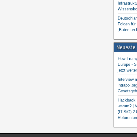
Infrastrukt
Wissensko
Deutschlan
Folgen für
„Buten un 
Neueste
How Trump 
Europe - S
jetzt weit
Interview 
intrapol.or
Gesetzgebu
Hackback i
warum? | V
(IT-SiG) 2
Referenten