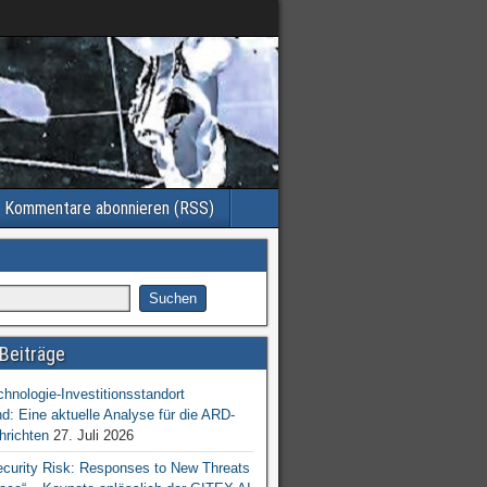
Kommentare abonnieren (RSS)
Beiträge
chnologie-Investitionsstandort
d: Eine aktuelle Analyse für die ARD-
hrichten
27. Juli 2026
ecurity Risk: Responses to New Threats