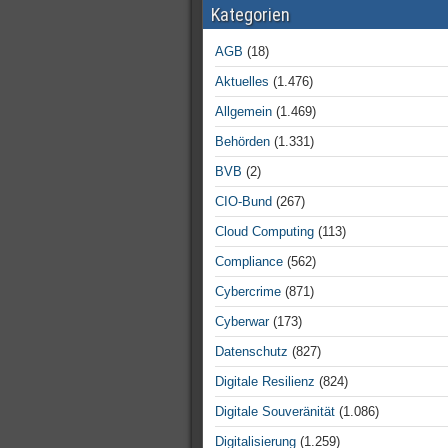
Kategorien
AGB
(18)
Aktuelles
(1.476)
Allgemein
(1.469)
Behörden
(1.331)
BVB
(2)
CIO-Bund
(267)
Cloud Computing
(113)
Compliance
(562)
Cybercrime
(871)
Cyberwar
(173)
Datenschutz
(827)
Digitale Resilienz
(824)
Digitale Souveränität
(1.086)
Digitalisierung
(1.259)