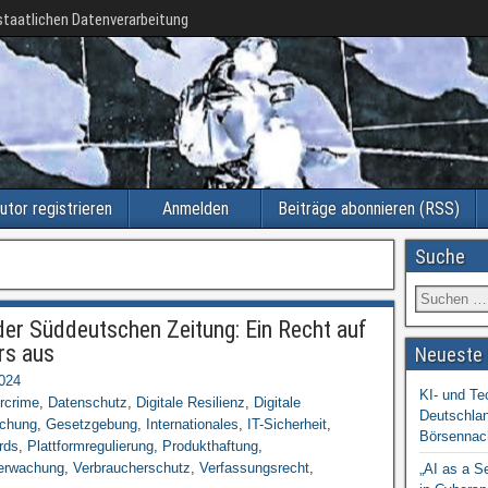
taatlichen Datenverarbeitung
utor registrieren
Anmelden
Beiträge abonnieren (RSS)
Suche
 der Süddeutschen Zeitung: Ein Recht auf
rs aus
Neueste 
2024
KI- und Te
rcrime
,
Datenschutz
,
Digitale Resilienz
,
Digitale
Deutschlan
schung
,
Gesetzgebung
,
Internationales
,
IT-Sicherheit
,
Börsennac
rds
,
Plattformregulierung
,
Produkthaftung
,
erwachung
,
Verbraucherschutz
,
Verfassungsrecht
,
„AI as a S