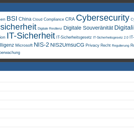
Cybersecurity
BSI
China
men
CRA
Compliance
Cloud
C
sicherheit
Digital
Digitale Souveränität
Digitale Resilienz
IT-Sicherheit
ion
IT-Sicherheitsgesetz
IT
IT-Sicherheitsgesetz 2.0
NIS-2
NIS2UmsuCG
lligenz
Microsoft
Privacy
Recht
R
Regulierung
berwachung