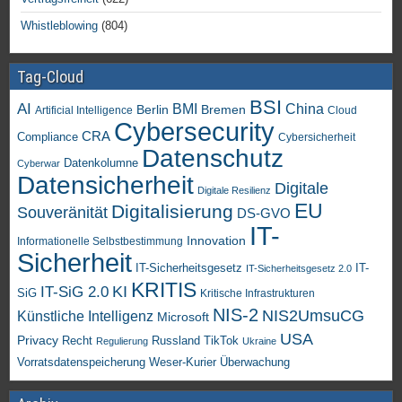
Whistleblowing
(804)
Tag-Cloud
BSI
AI
China
BMI
Berlin
Bremen
Artificial Intelligence
Cloud
Cybersecurity
CRA
Compliance
Cybersicherheit
Datenschutz
Datenkolumne
Cyberwar
Datensicherheit
Digitale
Digitale Resilienz
EU
Digitalisierung
Souveränität
DS-GVO
IT-
Innovation
Informationelle Selbstbestimmung
Sicherheit
IT-Sicherheitsgesetz
IT-
IT-Sicherheitsgesetz 2.0
KRITIS
KI
IT-SiG 2.0
SiG
Kritische Infrastrukturen
NIS-2
NIS2UmsuCG
Künstliche Intelligenz
Microsoft
USA
Privacy
Recht
TikTok
Russland
Regulierung
Ukraine
Vorratsdatenspeicherung
Weser-Kurier
Überwachung