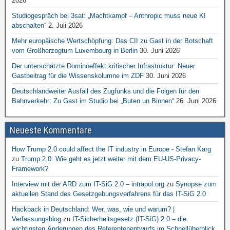
2026
Studiogespräch bei 3sat: „Machtkampf – Anthropic muss neue KI
abschalten“
2. Juli 2026
Mehr europäische Wertschöpfung: Das CII zu Gast in der Botschaft
vom Großherzogtum Luxembourg in Berlin
30. Juni 2026
Der unterschätzte Dominoeffekt kritischer Infrastruktur: Neuer
Gastbeitrag für die Wissenskolumne im ZDF
30. Juni 2026
Deutschlandweiter Ausfall des Zugfunks und die Folgen für den
Bahnverkehr: Zu Gast im Studio bei „Buten un Binnen“
26. Juni 2026
Neueste Kommentare
How Trump 2.0 could affect the IT industry in Europe - Stefan Karg
zu
Trump 2.0: Wie geht es jetzt weiter mit dem EU-US-Privacy-
Framework?
Interview mit der ARD zum IT-SiG 2.0 – intrapol.org
zu
Synopse zum
aktuellen Stand des Gesetzgebungsverfahrens für das IT-SiG 2.0
Hackback in Deutschland: Wer, was, wie und warum? |
Verfassungsblog
zu
IT-Sicherheitsgesetz (IT-SiG) 2.0 – die
wichtigsten Änderungen des Referentenentwurfs im Schnellüberblick