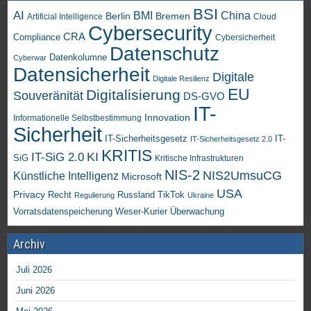
BSI
AI
China
BMI
Berlin
Bremen
Artificial Intelligence
Cloud
Cybersecurity
CRA
Compliance
Cybersicherheit
Datenschutz
Datenkolumne
Cyberwar
Datensicherheit
Digitale
Digitale Resilienz
EU
Digitalisierung
Souveränität
DS-GVO
IT-
Innovation
Informationelle Selbstbestimmung
Sicherheit
IT-Sicherheitsgesetz
IT-
IT-Sicherheitsgesetz 2.0
KRITIS
KI
IT-SiG 2.0
SiG
Kritische Infrastrukturen
NIS-2
NIS2UmsuCG
Künstliche Intelligenz
Microsoft
USA
Privacy
Recht
TikTok
Russland
Regulierung
Ukraine
Vorratsdatenspeicherung
Weser-Kurier
Überwachung
Archiv
Juli 2026
Juni 2026