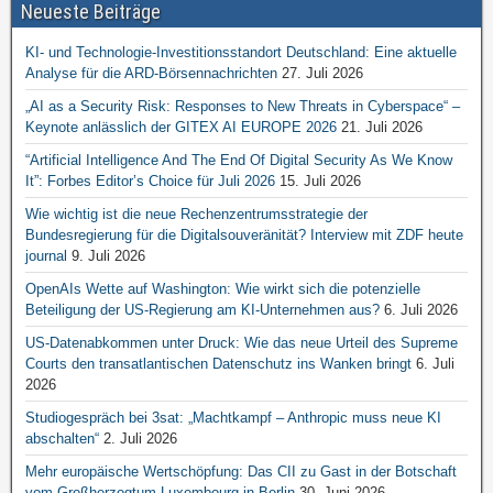
Neueste Beiträge
KI- und Technologie-Investitionsstandort Deutschland: Eine aktuelle
Analyse für die ARD-Börsennachrichten
27. Juli 2026
„AI as a Security Risk: Responses to New Threats in Cyberspace“ –
Keynote anlässlich der GITEX AI EUROPE 2026
21. Juli 2026
“Artificial Intelligence And The End Of Digital Security As We Know
It”: Forbes Editor’s Choice für Juli 2026
15. Juli 2026
Wie wichtig ist die neue Rechenzentrumsstrategie der
Bundesregierung für die Digitalsouveränität? Interview mit ZDF heute
journal
9. Juli 2026
OpenAIs Wette auf Washington: Wie wirkt sich die potenzielle
Beteiligung der US-Regierung am KI-Unternehmen aus?
6. Juli 2026
US-Datenabkommen unter Druck: Wie das neue Urteil des Supreme
Courts den transatlantischen Datenschutz ins Wanken bringt
6. Juli
2026
Studiogespräch bei 3sat: „Machtkampf – Anthropic muss neue KI
abschalten“
2. Juli 2026
Mehr europäische Wertschöpfung: Das CII zu Gast in der Botschaft
vom Großherzogtum Luxembourg in Berlin
30. Juni 2026