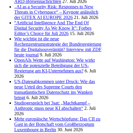
ARD-Börsennachrichten
27. Juli 2026
„AI as a Security Risk: Responses to New
Threats in Cyberspace“ – Keynote anlässlich
der GITEX AI EUROPE 2026
21. Juli 2026
“Artificial Intelligence And The End Of
Digital Security As We Know It”: Forbes
Editor’s Choice für Juli 2026
15. Juli 2026
Wie wichtig ist die neue
Rechenzentrumsstrategie der Bundesregierung
für die Digitalsouveränität? Interview mit ZDF
heute journal
9. Juli 2026
OpenAIs Wette auf Washington: Wie wirkt
sich die potenzielle Beteiligung der US-
Regierung am KI-Unternehmen aus?
6. Juli
2026
US-Datenabkommen unter Druck: Wie das
neue Urteil des Supreme Courts den
transatlantischen Datenschutz ins Wanken
bringt
6. Juli 2026
Studiogespräch bei 3sat: „Machtkampf –
Anthropic muss neue KI abschalten“
2. Juli
2026
Mehr europäische Wertschöpfung: Das CII zu
Gast in der Botschaft vom Großherzogtum
Luxembourg in Berlin
30. Juni 2026