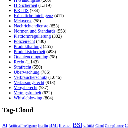
IT-Planungsrat
(206)
IT-Sicherheit
(1.319)
KRITIS
(784)
Künstliche Intelligenz
(411)
Metaverse
(58)
Nachrichtendienste
(653)
Normen und Standards
(553)
Plattformregulierung
(302)
Polizeirecht
(430)
Produkthaftung
(465)
Produktsicherheit
(498)
Quantencomputing
(98)
Recht
(1.143)
Strafrecht
(550)
Überwachung
(786)
Verbraucherschutz
(1.046)
Verfassungsrecht
(913)
Vergaberecht
(587)
Vertragsfreiheit
(622)
Whistleblowing
(804)
Tag-Cloud
BSI
AI
China
BMI
Berlin
Bremen
C
Compliance
Artificial Intelligence
Cloud