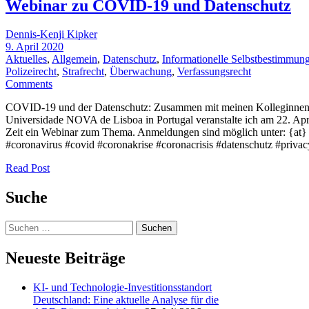
Webinar zu COVID-19 und Datenschutz
Dennis-Kenji Kipker
9. April 2020
Aktuelles
,
Allgemein
,
Datenschutz
,
Informationelle Selbstbestimmun
Polizeirecht
,
Strafrecht
,
Überwachung
,
Verfassungsrecht
Comments
COVID-19 und der Datenschutz: Zusammen mit meinen Kolleginnen
Universidade NOVA de Lisboa in Portugal veranstalte ich am 22. Ap
Zeit ein Webinar zum Thema. Anmeldungen sind möglich unter: {at}
#coronavirus #covid #coronakrise #coronacrisis #datenschutz #privac
Read Post
Suche
Suchen
nach:
Neueste Beiträge
KI- und Technologie-Investitionsstandort
Deutschland: Eine aktuelle Analyse für die