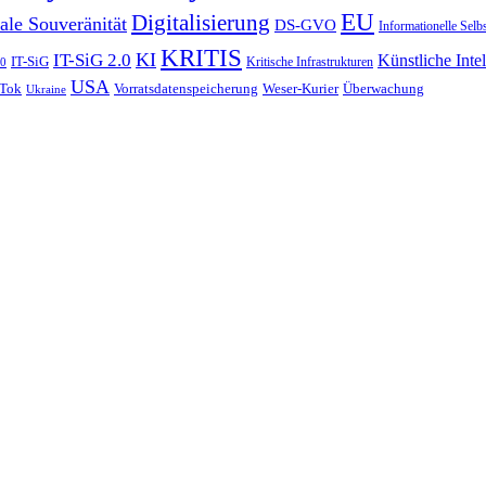
EU
Digitalisierung
ale Souveränität
DS-GVO
Informationelle Sel
KRITIS
KI
IT-SiG 2.0
Künstliche Inte
IT-SiG
Kritische Infrastrukturen
.0
USA
Tok
Vorratsdatenspeicherung
Weser-Kurier
Überwachung
Ukraine