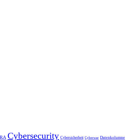
Cybersecurity
RA
Datenkolumne
Cybersicherheit
Cyberwar