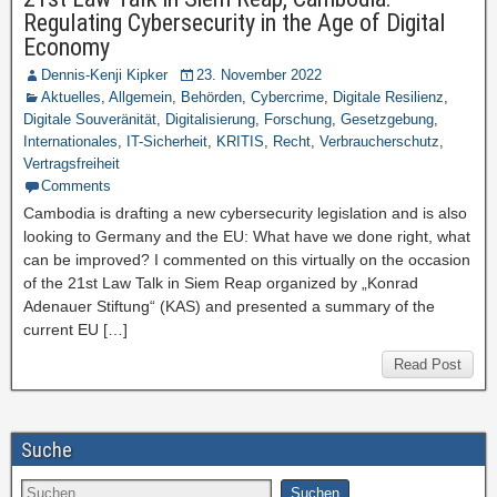
Regulating Cybersecurity in the Age of Digital
Economy
Dennis-Kenji Kipker
23. November 2022
Aktuelles
,
Allgemein
,
Behörden
,
Cybercrime
,
Digitale Resilienz
,
Digitale Souveränität
,
Digitalisierung
,
Forschung
,
Gesetzgebung
,
Internationales
,
IT-Sicherheit
,
KRITIS
,
Recht
,
Verbraucherschutz
,
Vertragsfreiheit
Comments
Cambodia is drafting a new cybersecurity legislation and is also
looking to Germany and the EU: What have we done right, what
can be improved? I commented on this virtually on the occasion
of the 21st Law Talk in Siem Reap organized by „Konrad
Adenauer Stiftung“ (KAS) and presented a summary of the
current EU […]
Read Post
Suche