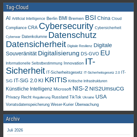
Tag-Cloud
BSI
AI
China
BMI
Berlin
Bremen
Artificial Intelligence
Cloud
Cybersecurity
CRA
Compliance
Cybersicherheit
Datenschutz
Datenkolumne
Cyberwar
Datensicherheit
Digitale
Digitale Resilienz
EU
Digitalisierung
Souveränität
DS-GVO
IT-
Innovation
Informationelle Selbstbestimmung
Sicherheit
IT-Sicherheitsgesetz
IT-
IT-Sicherheitsgesetz 2.0
KRITIS
KI
IT-SiG 2.0
SiG
Kritische Infrastrukturen
NIS-2
NIS2UmsuCG
Künstliche Intelligenz
Microsoft
USA
Privacy
Recht
TikTok
Russland
Regulierung
Ukraine
Vorratsdatenspeicherung
Weser-Kurier
Überwachung
Archiv
Juli 2026