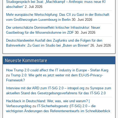
Studiogespräch bei 3sat: „Machtkampf – Anthropic muss neue KI
abschalten“
2. Juli 2026
Mehr europäische Wertschöpfung: Das CII zu Gast in der Botschaft
vom Großherzogtum Luxembourg in Berlin
30. Juni 2026
Der unterschätzte Dominoeffekt kritischer Infrastruktur: Neuer
Gastbeitrag für die Wissenskolumne im ZDF
30. Juni 2026
Deutschlandweiter Ausfall des Zugfunks und die Folgen für den
Bahnverkehr: Zu Gast im Studio bei „Buten un Binnen“
26. Juni 2026
Neueste Kommentare
How Trump 2.0 could affect the IT industry in Europe - Stefan Karg
zu
Trump 2.0: Wie geht es jetzt weiter mit dem EU-US-Privacy-
Framework?
Interview mit der ARD zum IT-SiG 2.0 – intrapol.org
zu
Synopse zum
aktuellen Stand des Gesetzgebungsverfahrens für das IT-SiG 2.0
Hackback in Deutschland: Wer, was, wie und warum? |
Verfassungsblog
zu
IT-Sicherheitsgesetz (IT-SiG) 2.0 – die
wichtigsten Änderungen des Referentenentwurfs im Schnellüberblick