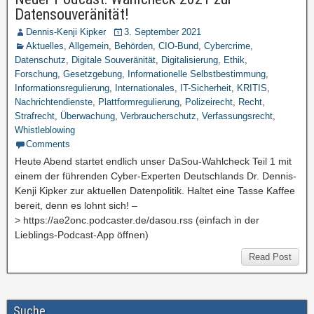
Datensouveränität!
Dennis-Kenji Kipker
3. September 2021
Aktuelles
,
Allgemein
,
Behörden
,
CIO-Bund
,
Cybercrime
,
Datenschutz
,
Digitale Souveränität
,
Digitalisierung
,
Ethik
,
Forschung
,
Gesetzgebung
,
Informationelle Selbstbestimmung
,
Informationsregulierung
,
Internationales
,
IT-Sicherheit
,
KRITIS
,
Nachrichtendienste
,
Plattformregulierung
,
Polizeirecht
,
Recht
,
Strafrecht
,
Überwachung
,
Verbraucherschutz
,
Verfassungsrecht
,
Whistleblowing
Comments
Heute Abend startet endlich unser DaSou-Wahlcheck Teil 1 mit
einem der führenden Cyber-Experten Deutschlands Dr. Dennis-
Kenji Kipker zur aktuellen Datenpolitik. Haltet eine Tasse Kaffee
bereit, denn es lohnt sich! –
> https://ae2onc.podcaster.de/dasou.rss (einfach in der
Lieblings-Podcast-App öffnen)
Read Post
Suche