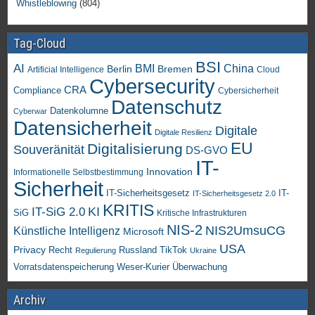
Whistleblowing
(804)
Tag-Cloud
BSI
AI
China
BMI
Berlin
Bremen
Artificial Intelligence
Cloud
Cybersecurity
CRA
Compliance
Cybersicherheit
Datenschutz
Datenkolumne
Cyberwar
Datensicherheit
Digitale
Digitale Resilienz
EU
Digitalisierung
Souveränität
DS-GVO
IT-
Innovation
Informationelle Selbstbestimmung
Sicherheit
IT-Sicherheitsgesetz
IT-
IT-Sicherheitsgesetz 2.0
KRITIS
KI
IT-SiG 2.0
SiG
Kritische Infrastrukturen
NIS-2
NIS2UmsuCG
Künstliche Intelligenz
Microsoft
USA
Privacy
Recht
TikTok
Russland
Regulierung
Ukraine
Vorratsdatenspeicherung
Weser-Kurier
Überwachung
Archiv