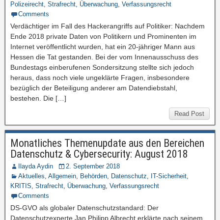
Polizeirecht
,
Strafrecht
,
Überwachung
,
Verfassungsrecht
Comments
Verdächtiger im Fall des Hackerangriffs auf Politiker: Nachdem
Ende 2018 private Daten von Politikern und Prominenten im
Internet veröffentlicht wurden, hat ein 20-jähriger Mann aus
Hessen die Tat gestanden. Bei der vom Innenausschuss des
Bundestags einberufenen Sondersitzung stellte sich jedoch
heraus, dass noch viele ungeklärte Fragen, insbesondere
bezüglich der Beteiligung anderer am Datendiebstahl,
bestehen. Die […]
Read Post
Monatliches Themenupdate aus den Bereichen
Datenschutz & Cybersecurity: August 2018
Ilayda Aydin
2. September 2018
Aktuelles
,
Allgemein
,
Behörden
,
Datenschutz
,
IT-Sicherheit
,
KRITIS
,
Strafrecht
,
Überwachung
,
Verfassungsrecht
Comments
DS-GVO als globaler Datenschutzstandard: Der
Datenschutzexperte Jan Philipp Albrecht erklärte nach seinem