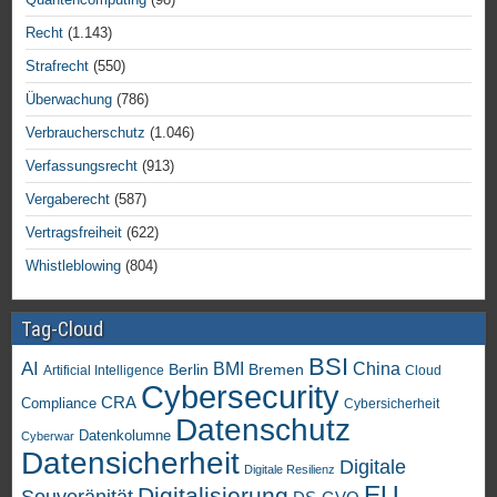
Recht
(1.143)
Strafrecht
(550)
Überwachung
(786)
Verbraucherschutz
(1.046)
Verfassungsrecht
(913)
Vergaberecht
(587)
Vertragsfreiheit
(622)
Whistleblowing
(804)
Tag-Cloud
BSI
AI
China
BMI
Berlin
Bremen
Artificial Intelligence
Cloud
Cybersecurity
CRA
Compliance
Cybersicherheit
Datenschutz
Datenkolumne
Cyberwar
Datensicherheit
Digitale
Digitale Resilienz
EU
Digitalisierung