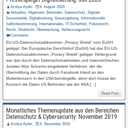
Acelya Aydin
6. August 2020
Aktuelles
,
Allgemein
,
Behörden
,
Datenschutz
,
Digitale
Souveränität
,
Digitalisierung
,
Gesetzgebung
,
Informationelle
Selbstbestimmung
,
Internationales
,
IT-Sicherheit
,
Polizeirecht
,
Recht
,
Strafrecht
,
Überwachung
,
Verfassungsrecht
Comments
EU-US-Datenschutzabkommen „Privacy Shield“ vom EuGH
gekippt: Der Europäische Gerichtshof (EuGH) hat das EU-US-
Datenschutzabkommen „Privacy Shield“ gekippt. Hintergrund
war das durch den Datenschutzaktivisten und österreichischen
Juristen Max Schrems eingeleitete Verfahren, der die
Übermittlung der Daten durch Facebook Irland an den
Mutterkonzern in den USA bemängelte, denn dort müsse der
Konzern die Daten US-Behörden wie der NSA […]
Read Post
Monatliches Themenupdate aus den Bereichen
Datenschutz & Cybersecurity: November 2019
Acelya Aydin
4. Dezember 2019