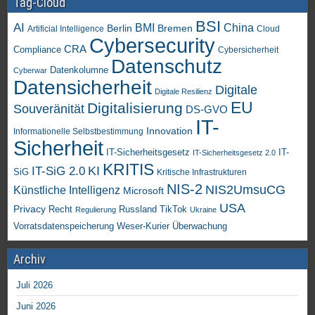
Tag-Cloud
BSI
AI
China
BMI
Berlin
Bremen
Artificial Intelligence
Cloud
Cybersecurity
CRA
Compliance
Cybersicherheit
Datenschutz
Datenkolumne
Cyberwar
Datensicherheit
Digitale
Digitale Resilienz
EU
Digitalisierung
Souveränität
DS-GVO
IT-
Innovation
Informationelle Selbstbestimmung
Sicherheit
IT-Sicherheitsgesetz
IT-
IT-Sicherheitsgesetz 2.0
KRITIS
KI
IT-SiG 2.0
SiG
Kritische Infrastrukturen
NIS-2
NIS2UmsuCG
Künstliche Intelligenz
Microsoft
USA
Privacy
Recht
TikTok
Russland
Regulierung
Ukraine
Vorratsdatenspeicherung
Weser-Kurier
Überwachung
Archiv
Juli 2026
Juni 2026