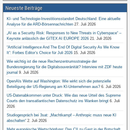
Neueste Beiträge
KI- und Technologie-Investitionsstandort Deutschland: Eine aktuelle
Analyse für die ARD-Börsennachrichten
27. Juli 2026
„AI as a Security Risk: Responses to New Threats in Cyberspace“ –
Keynote anlässlich der GITEX AI EUROPE 2026
21. Juli 2026
“Artificial Intelligence And The End Of Digital Security As We Know
It”: Forbes Editor’s Choice für Juli 2026
15. Juli 2026
Wie wichtig ist die neue Rechenzentrumsstrategie der
Bundesregierung für die Digitalsouveränität? Interview mit ZDF heute
journal
9. Juli 2026
OpenAIs Wette auf Washington: Wie wirkt sich die potenzielle
Beteiligung der US-Regierung am KI-Unternehmen aus?
6. Juli 2026
US-Datenabkommen unter Druck: Wie das neue Urteil des Supreme
Courts den transatlantischen Datenschutz ins Wanken bringt
6. Juli
2026
Studiogespräch bei 3sat: „Machtkampf – Anthropic muss neue KI
abschalten“
2. Juli 2026
Mehr europäische Wertschöpfung: Das CII zu Gast in der Botschaft