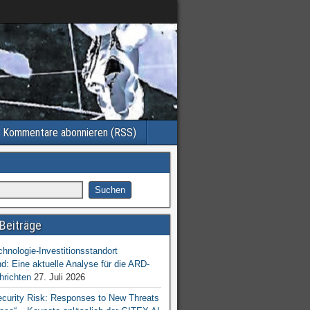
Kommentare abonnieren (RSS)
Beiträge
chnologie-Investitionsstandort
d: Eine aktuelle Analyse für die ARD-
hrichten
27. Juli 2026
ecurity Risk: Responses to New Threats