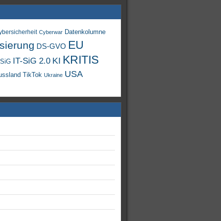
Datenkolumne
ybersicherheit
Cyberwar
EU
isierung
DS-GVO
KRITIS
KI
IT-SiG 2.0
-SiG
USA
TikTok
ussland
Ukraine