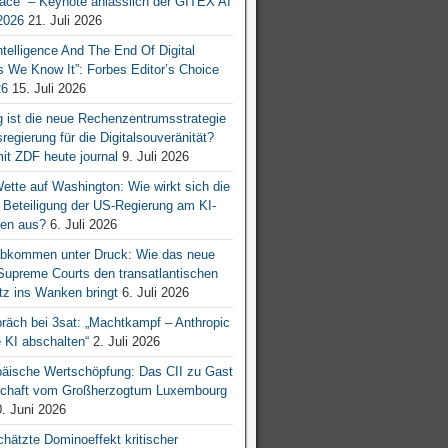
ace“ – Keynote anlässlich der GITEX AI
026
21. Juli 2026
 Intelligence And The End Of Digital
s We Know It”: Forbes Editor’s Choice
26
15. Juli 2026
g ist die neue Rechenzentrumsstrategie
egierung für die Digitalsouveränität?
mit ZDF heute journal
9. Juli 2026
tte auf Washington: Wie wirkt sich die
e Beteiligung der US-Regierung am KI-
en aus?
6. Juli 2026
bkommen unter Druck: Wie das neue
 Supreme Courts den transatlantischen
z ins Wanken bringt
6. Juli 2026
räch bei 3sat: „Machtkampf – Anthropic
KI abschalten“
2. Juli 2026
äische Wertschöpfung: Das CII zu Gast
tschaft vom Großherzogtum Luxembourg
. Juni 2026
chätzte Dominoeffekt kritischer