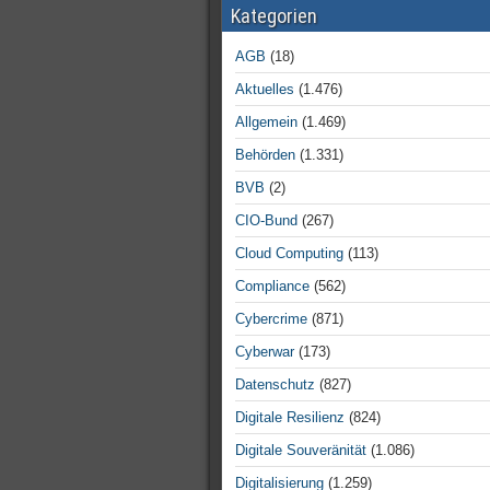
Kategorien
AGB
(18)
Aktuelles
(1.476)
Allgemein
(1.469)
Behörden
(1.331)
BVB
(2)
CIO-Bund
(267)
Cloud Computing
(113)
Compliance
(562)
Cybercrime
(871)
Cyberwar
(173)
Datenschutz
(827)
Digitale Resilienz
(824)
Digitale Souveränität
(1.086)
Digitalisierung
(1.259)