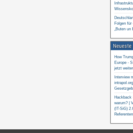
Infrastrukt
Wissensko
Deutschlan
Folgen für
„Buten un 
Neueste
How Trump 
Europe - S
jetzt weit
Interview 
intrapol.or
Gesetzgebu
Hackback i
warum? | V
(IT-SiG) 2
Referenten