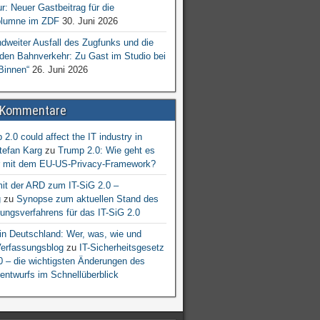
ur: Neuer Gastbeitrag für die
lumne im ZDF
30. Juni 2026
dweiter Ausfall des Zugfunks und die
 den Bahnverkehr: Zu Gast im Studio bei
Binnen“
26. Juni 2026
 Kommentare
2.0 could affect the IT industry in
tefan Karg
zu
Trump 2.0: Wie geht es
er mit dem EU-US-Privacy-Framework?
mit der ARD zum IT-SiG 2.0 –
g
zu
Synopse zum aktuellen Stand des
ngsverfahrens für das IT-SiG 2.0
n Deutschland: Wer, was, wie und
erfassungsblog
zu
IT-Sicherheitsgesetz
.0 – die wichtigsten Änderungen des
entwurfs im Schnellüberblick