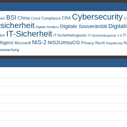
Cybersecurity
BSI
China
men
CRA
Compliance
Cloud
C
sicherheit
Digital
Digitale Souveränität
Digitale Resilienz
IT-Sicherheit
ion
IT-Sicherheitsgesetz
IT
IT-Sicherheitsgesetz 2.0
NIS-2
NIS2UmsuCG
lligenz
Microsoft
Privacy
Recht
R
Regulierung
berwachung