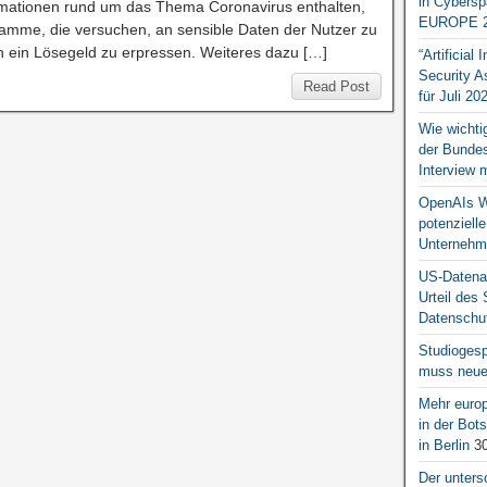
in Cybersp
mationen rund um das Thema Coronavirus enthalten,
EUROPE 2
gramme, die versuchen, an sensible Daten der Nutzer zu
 ein Lösegeld zu erpressen. Weiteres dazu […]
“Artificial
Security A
Read Post
für Juli 20
Wie wichti
der Bundesr
Interview 
OpenAIs We
potenziell
Unternehm
US-Datena
Urteil des
Datenschut
Studiogesp
muss neue 
Mehr europ
in der Bo
in Berlin
30
Der unters