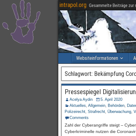
intrapol.org
Gesammelte Beiträge zur s
Websiteinformationen
A
Schlagwort:
Bekämpfung Coro
Pressespiegel Digitalisieru
Acelya Aydin
5. April 2020
Aktuelles
,
Allgemein
,
Behörden
,
Date
Polizeirecht
,
Strafrecht
,
Überwachung
,
V
Comments
Zahl der Cyberangriffe steigt – Cybe
Cyberkriminelle nutzen die Coronavir