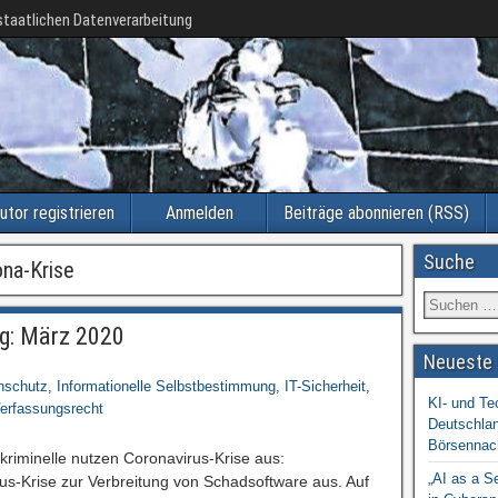
taatlichen Datenverarbeitung
utor registrieren
Anmelden
Beiträge abonnieren (RSS)
Suche
na-Krise
ng: März 2020
Neueste 
nschutz
,
Informationelle Selbstbestimmung
,
IT-Sicherheit
,
KI- und Te
erfassungsrecht
Deutschlan
Börsennac
rkriminelle nutzen Coronavirus-Krise aus:
„AI as a S
us-Krise zur Verbreitung von Schadsoftware aus. Auf