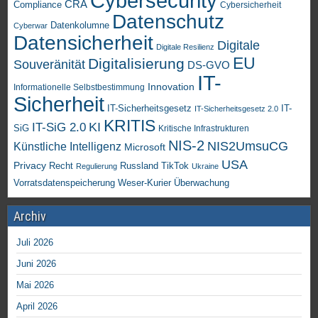
Cybersecurity
CRA
Compliance
Cybersicherheit
Datenschutz
Datenkolumne
Cyberwar
Datensicherheit
Digitale
Digitale Resilienz
EU
Digitalisierung
Souveränität
DS-GVO
IT-
Innovation
Informationelle Selbstbestimmung
Sicherheit
IT-Sicherheitsgesetz
IT-
IT-Sicherheitsgesetz 2.0
KRITIS
KI
IT-SiG 2.0
SiG
Kritische Infrastrukturen
NIS-2
NIS2UmsuCG
Künstliche Intelligenz
Microsoft
USA
Privacy
Recht
TikTok
Russland
Regulierung
Ukraine
Vorratsdatenspeicherung
Weser-Kurier
Überwachung
Archiv
Juli 2026
Juni 2026
Mai 2026
April 2026