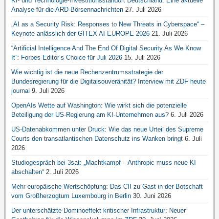
KI- und Technologie-Investitionsstandort Deutschland: Eine aktuelle
Analyse für die ARD-Börsennachrichten
27. Juli 2026
„AI as a Security Risk: Responses to New Threats in Cyberspace“ –
Keynote anlässlich der GITEX AI EUROPE 2026
21. Juli 2026
“Artificial Intelligence And The End Of Digital Security As We Know
It”: Forbes Editor’s Choice für Juli 2026
15. Juli 2026
Wie wichtig ist die neue Rechenzentrumsstrategie der
Bundesregierung für die Digitalsouveränität? Interview mit ZDF heute
journal
9. Juli 2026
OpenAIs Wette auf Washington: Wie wirkt sich die potenzielle
Beteiligung der US-Regierung am KI-Unternehmen aus?
6. Juli 2026
US-Datenabkommen unter Druck: Wie das neue Urteil des Supreme
Courts den transatlantischen Datenschutz ins Wanken bringt
6. Juli
2026
Studiogespräch bei 3sat: „Machtkampf – Anthropic muss neue KI
abschalten“
2. Juli 2026
Mehr europäische Wertschöpfung: Das CII zu Gast in der Botschaft
vom Großherzogtum Luxembourg in Berlin
30. Juni 2026
Der unterschätzte Dominoeffekt kritischer Infrastruktur: Neuer