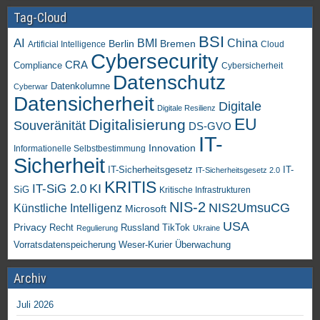
Tag-Cloud
BSI
AI
China
BMI
Berlin
Bremen
Artificial Intelligence
Cloud
Cybersecurity
CRA
Compliance
Cybersicherheit
Datenschutz
Datenkolumne
Cyberwar
Datensicherheit
Digitale
Digitale Resilienz
EU
Digitalisierung
Souveränität
DS-GVO
IT-
Innovation
Informationelle Selbstbestimmung
Sicherheit
IT-Sicherheitsgesetz
IT-
IT-Sicherheitsgesetz 2.0
KRITIS
KI
IT-SiG 2.0
SiG
Kritische Infrastrukturen
NIS-2
NIS2UmsuCG
Künstliche Intelligenz
Microsoft
USA
Privacy
Recht
TikTok
Russland
Regulierung
Ukraine
Vorratsdatenspeicherung
Weser-Kurier
Überwachung
Archiv
Juli 2026