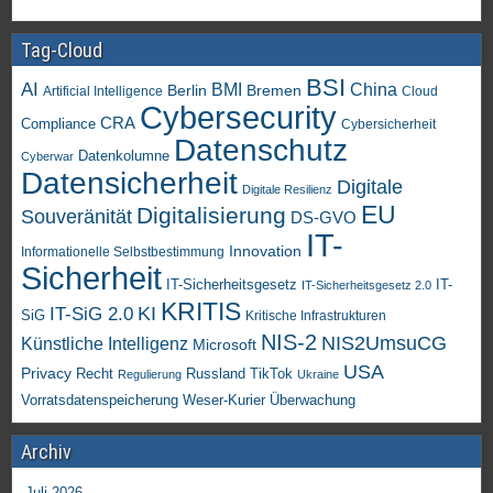
Tag-Cloud
BSI
AI
China
BMI
Berlin
Bremen
Artificial Intelligence
Cloud
Cybersecurity
CRA
Compliance
Cybersicherheit
Datenschutz
Datenkolumne
Cyberwar
Datensicherheit
Digitale
Digitale Resilienz
EU
Digitalisierung
Souveränität
DS-GVO
IT-
Innovation
Informationelle Selbstbestimmung
Sicherheit
IT-Sicherheitsgesetz
IT-
IT-Sicherheitsgesetz 2.0
KRITIS
KI
IT-SiG 2.0
SiG
Kritische Infrastrukturen
NIS-2
NIS2UmsuCG
Künstliche Intelligenz
Microsoft
USA
Privacy
Recht
TikTok
Russland
Regulierung
Ukraine
Vorratsdatenspeicherung
Weser-Kurier
Überwachung
Archiv
Juli 2026