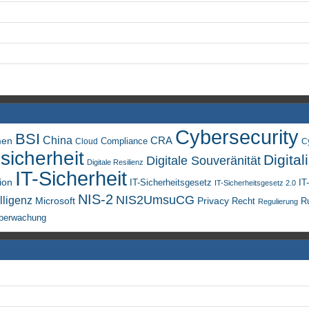
Cybersecurity
BSI
China
men
CRA
Compliance
Cloud
C
sicherheit
Digital
Digitale Souveränität
Digitale Resilienz
IT-Sicherheit
ion
IT-Sicherheitsgesetz
IT
IT-Sicherheitsgesetz 2.0
NIS-2
NIS2UmsuCG
lligenz
Microsoft
Privacy
Recht
R
Regulierung
berwachung