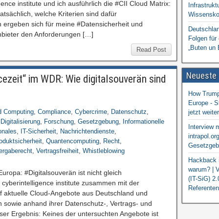
ence institute und ich ausführlich die #CII Cloud Matrix:
Infrastrukt
atsächlich, welche Kriterien sind dafür
Wissensko
 ergeben sich für meine #Datensicherheit und
Deutschlan
Anbieter den Anforderungen […]
Folgen für
„Buten un 
Read Post
Neueste
cezeit“ im WDR: Wie digitalsouverän sind
?
How Trump 
Europe - S
d Computing
,
Compliance
,
Cybercrime
,
Datenschutz
,
jetzt weit
,
Digitalisierung
,
Forschung
,
Gesetzgebung
,
Informationelle
Interview 
onales
,
IT-Sicherheit
,
Nachrichtendienste
,
intrapol.or
oduktsicherheit
,
Quantencomputing
,
Recht
,
Gesetzgebu
ergaberecht
,
Vertragsfreiheit
,
Whistleblowing
Hackback i
warum? | V
uropa: #Digitalsouverän ist nicht gleich
(IT-SiG) 2
 cyberintelligence institute zusammen mit der
Referenten
uf aktuelle Cloud-Angebote aus Deutschland und
 sowie anhand ihrer Datenschutz-, Vertrags- und
er Ergebnis: Keines der untersuchten Angebote ist