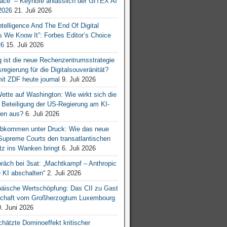
ace“ – Keynote anlässlich der GITEX AI
026
21. Juli 2026
 Intelligence And The End Of Digital
s We Know It”: Forbes Editor’s Choice
26
15. Juli 2026
g ist die neue Rechenzentrumsstrategie
egierung für die Digitalsouveränität?
mit ZDF heute journal
9. Juli 2026
tte auf Washington: Wie wirkt sich die
e Beteiligung der US-Regierung am KI-
en aus?
6. Juli 2026
bkommen unter Druck: Wie das neue
 Supreme Courts den transatlantischen
z ins Wanken bringt
6. Juli 2026
räch bei 3sat: „Machtkampf – Anthropic
KI abschalten“
2. Juli 2026
äische Wertschöpfung: Das CII zu Gast
tschaft vom Großherzogtum Luxembourg
. Juni 2026
chätzte Dominoeffekt kritischer