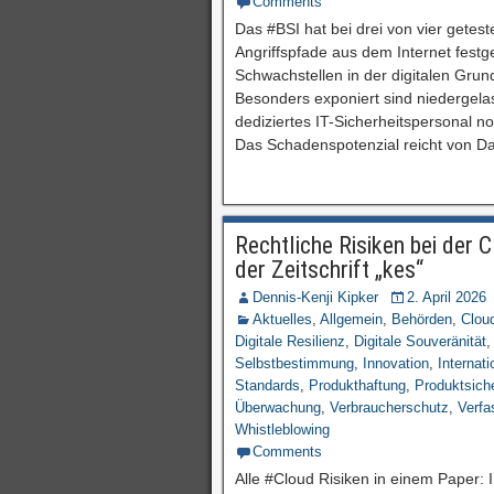
Comments
Das #BSI hat bei drei von vier gete
Angriffspfade aus dem Internet festge
Schwachstellen in der digitalen Gru
Besonders exponiert sind niedergel
dediziertes IT-Sicherheitspersonal n
Das Schadenspotenzial reicht von D
Rechtliche Risiken bei der
der Zeitschrift „kes“
Dennis-Kenji Kipker
2. April 2026
Aktuelles
,
Allgemein
,
Behörden
,
Clou
Digitale Resilienz
,
Digitale Souveränität
Selbstbestimmung
,
Innovation
,
Internati
Standards
,
Produkthaftung
,
Produktsiche
Überwachung
,
Verbraucherschutz
,
Verfa
Whistleblowing
Comments
Alle #Cloud Risiken in einem Paper: