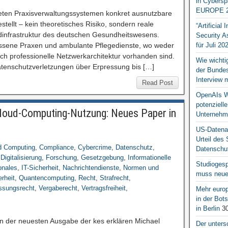
in Cybersp
EUROPE 2
steten Praxisverwaltungssystemen konkret ausnutzbare
stellt – kein theoretisches Risiko, sondern reale
“Artificial
ndinfrastruktur des deutschen Gesundheitswesens.
Security A
assene Praxen und ambulante Pflegedienste, wo weder
für Juli 20
och professionelle Netzwerkarchitektur vorhanden sind.
Wie wichti
atenschutzverletzungen über Erpressung bis […]
der Bundesr
Interview 
Read Post
OpenAIs We
potenziell
 Cloud-Computing-Nutzung: Neues Paper in
Unternehm
US-Datena
Urteil des
d Computing
,
Compliance
,
Cybercrime
,
Datenschutz
,
Datenschut
,
Digitalisierung
,
Forschung
,
Gesetzgebung
,
Informationelle
Studiogesp
onales
,
IT-Sicherheit
,
Nachrichtendienste
,
Normen und
muss neue 
rheit
,
Quantencomputing
,
Recht
,
Strafrecht
,
ssungsrecht
,
Vergaberecht
,
Vertragsfreiheit
,
Mehr europ
in der Bo
in Berlin
30
 In der neuesten Ausgabe der kes erklären Michael
Der unters