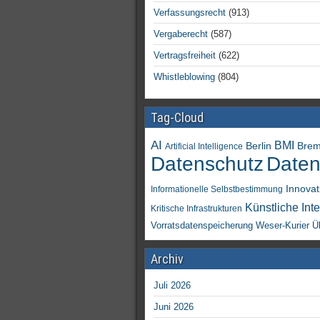
Verfassungsrecht
(913)
Vergaberecht
(587)
Vertragsfreiheit
(622)
Whistleblowing
(804)
Tag-Cloud
AI
BMI
Berlin
Bre
Artificial Intelligence
Daten
Datenschutz
Innovat
Informationelle Selbstbestimmung
Künstliche Inte
Kritische Infrastrukturen
Vorratsdatenspeicherung
Weser-Kurier
Ü
Archiv
Juli 2026
Juni 2026