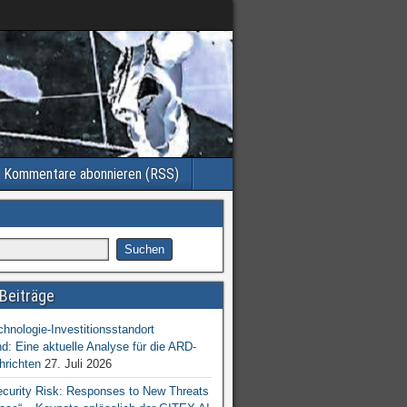
Kommentare abonnieren (RSS)
Beiträge
chnologie-Investitionsstandort
d: Eine aktuelle Analyse für die ARD-
hrichten
27. Juli 2026
ecurity Risk: Responses to New Threats