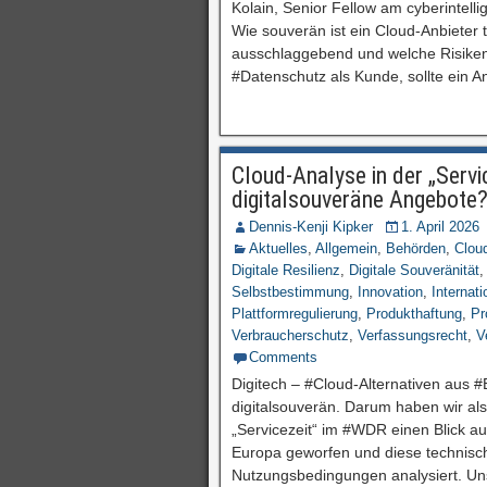
Kolain, Senior Fellow am cyberintellig
Wie souverän ist ein Cloud-Anbieter t
ausschlaggebend und welche Risiken
#Datenschutz als Kunde, sollte ein 
Cloud-Analyse in der „Servi
digitalsouveräne Angebote
Dennis-Kenji Kipker
1. April 2026
Aktuelles
,
Allgemein
,
Behörden
,
Clou
Digitale Resilienz
,
Digitale Souveränität
Selbstbestimmung
,
Innovation
,
Internati
Plattformregulierung
,
Produkthaftung
,
Pr
Verbraucherschutz
,
Verfassungsrecht
,
V
Comments
Digitech – #Cloud-Alternativen aus #E
digitalsouverän. Darum haben wir als
„Servicezeit“ im #WDR einen Blick a
Europa geworfen und diese technisch
Nutzungsbedingungen analysiert. Uns