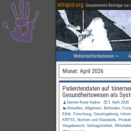
intrapol.org
Gesammelte Beiträge zur s
Websiteinformationen
A
Monat:
April 2026
Patientendaten auf tönerne
Gesundheitswesen als Syst
Dennis-Kenji Kipker
3. April 2026
Aktuelles
,
Allgemein
,
Behörden
,
Comp
Ethik
,
Forschung
,
Gesetzgebung
,
Infor
KRITIS
,
Normen und Standards
,
Produk
Vergaberecht
,
Vertragsfreiheit
,
Whistlebl