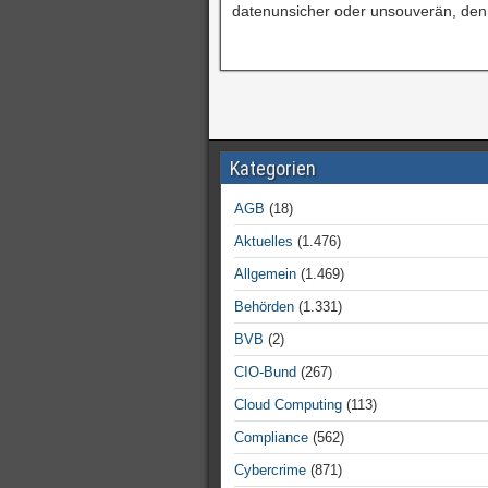
datenunsicher oder unsouverän, den
Kategorien
AGB
(18)
Aktuelles
(1.476)
Allgemein
(1.469)
Behörden
(1.331)
BVB
(2)
CIO-Bund
(267)
Cloud Computing
(113)
Compliance
(562)
Cybercrime
(871)