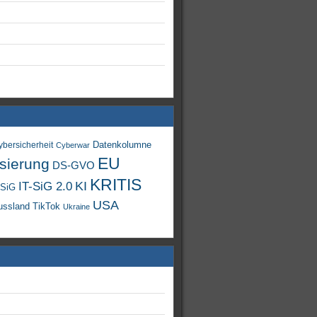
Datenkolumne
ybersicherheit
Cyberwar
EU
isierung
DS-GVO
KRITIS
KI
IT-SiG 2.0
-SiG
USA
TikTok
ussland
Ukraine