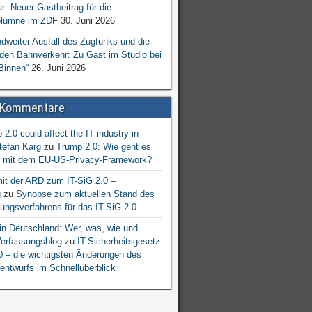
ur: Neuer Gastbeitrag für die
lumne im ZDF
30. Juni 2026
dweiter Ausfall des Zugfunks und die
 den Bahnverkehr: Zu Gast im Studio bei
Binnen“
26. Juni 2026
 Kommentare
2.0 could affect the IT industry in
tefan Karg
zu
Trump 2.0: Wie geht es
er mit dem EU-US-Privacy-Framework?
mit der ARD zum IT-SiG 2.0 –
g
zu
Synopse zum aktuellen Stand des
ngsverfahrens für das IT-SiG 2.0
n Deutschland: Wer, was, wie und
erfassungsblog
zu
IT-Sicherheitsgesetz
.0 – die wichtigsten Änderungen des
entwurfs im Schnellüberblick