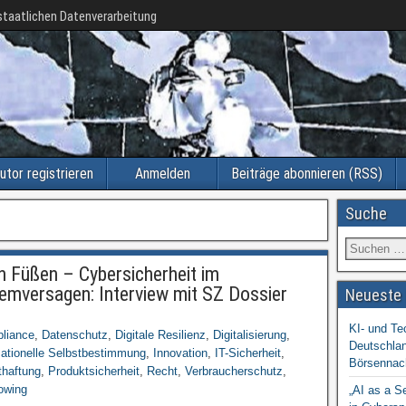
taatlichen Datenverarbeitung
utor registrieren
Anmelden
Beiträge abonnieren (RSS)
Suche
n Füßen – Cybersicherheit im
emversagen: Interview mit SZ Dossier
Neueste 
KI- und Te
liance
,
Datenschutz
,
Digitale Resilienz
,
Digitalisierung
,
Deutschlan
mationelle Selbstbestimmung
,
Innovation
,
IT-Sicherheit
,
Börsennac
thaftung
,
Produktsicherheit
,
Recht
,
Verbraucherschutz
,
owing
„AI as a S