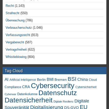
Recht
(1.143)
Strafrecht
(550)
Überwachung
(786)
Verbraucherschutz
(1.046)
Verfassungsrecht
(913)
Vergaberecht
(587)
Vertragsfreiheit
(622)
Whistleblowing
(804)
Tag-Cloud
BSI
AI
China
BMI
Berlin
Bremen
Artificial Intelligence
Cloud
Cybersecurity
CRA
Compliance
Cybersicherheit
Datenschutz
Datenkolumne
Cyberwar
Datensicherheit
Digitale
Digitale Resilienz
EU
Digitalisierung
Souveränität
DS-GVO