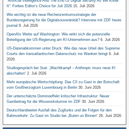
“Artificial Intelligence And The End Of Digital Security As We Know
It”: Forbes Editor’s Choice für Juli 2026
15. Juli 2026
Wie wichtig ist die neue Rechenzentrumsstrategie der
Bundesregierung für die Digitalsouveränität? Interview mit ZDF heute
journal
9. Juli 2026
OpenAIs Wette auf Washington: Wie wirkt sich die potenzielle
Beteiligung der US-Regierung am KI-Unternehmen aus?
6. Juli 2026
US-Datenabkommen unter Druck: Wie das neue Urteil des Supreme
Courts den transatlantischen Datenschutz ins Wanken bringt
6. Juli
2026
Studiogespräch bei 3sat: „Machtkampf – Anthropic muss neue KI
abschalten“
2. Juli 2026
Mehr europäische Wertschöpfung: Das CII zu Gast in der Botschaft
vom Großherzogtum Luxembourg in Berlin
30. Juni 2026
Der unterschätzte Dominoeffekt kritischer Infrastruktur: Neuer
Gastbeitrag für die Wissenskolumne im ZDF
30. Juni 2026
Deutschlandweiter Ausfall des Zugfunks und die Folgen für den
Bahnverkehr: Zu Gast im Studio bei „Buten un Binnen“
26. Juni 2026