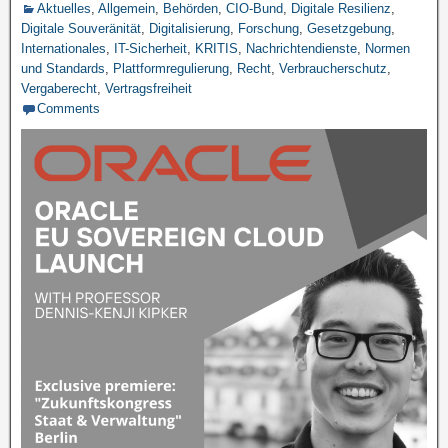
Aktuelles
,
Allgemein
,
Behörden
,
CIO-Bund
,
Digitale Resilienz
,
Digitale Souveränität
,
Digitalisierung
,
Forschung
,
Gesetzgebung
,
Internationales
,
IT-Sicherheit
,
KRITIS
,
Nachrichtendienste
,
Normen
und Standards
,
Plattformregulierung
,
Recht
,
Verbraucherschutz
,
Vergaberecht
,
Vertragsfreiheit
Comments