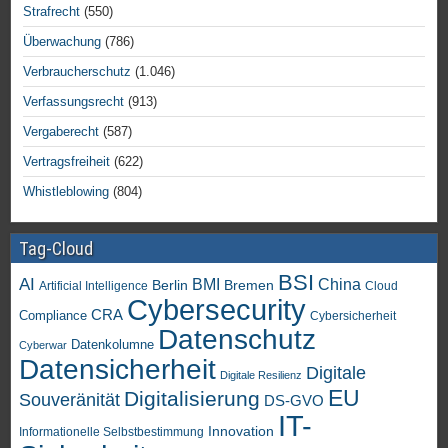
Strafrecht
(550)
Überwachung
(786)
Verbraucherschutz
(1.046)
Verfassungsrecht
(913)
Vergaberecht
(587)
Vertragsfreiheit
(622)
Whistleblowing
(804)
Tag-Cloud
BSI
AI
China
BMI
Berlin
Bremen
Artificial Intelligence
Cloud
Cybersecurity
CRA
Compliance
Cybersicherheit
Datenschutz
Datenkolumne
Cyberwar
Datensicherheit
Digitale
Digitale Resilienz
EU
Digitalisierung
Souveränität
DS-GVO
IT-
Innovation
Informationelle Selbstbestimmung