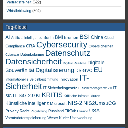
Vertragsfreiheit
(622)
Whistleblowing
(804)
Tag-Cloud
BSI
AI
China
BMI
Berlin
Bremen
Artificial Intelligence
Cloud
Cybersecurity
CRA
Compliance
Cybersicherheit
Datenschutz
Datenkolumne
Cyberwar
Datensicherheit
Digitale
Digitale Resilienz
EU
Digitalisierung
Souveränität
DS-GVO
IT-
Innovation
Informationelle Selbstbestimmung
Sicherheit
IT-Sicherheitsgesetz
IT-
IT-Sicherheitsgesetz 2.0
KRITIS
KI
IT-SiG 2.0
SiG
Kritische Infrastrukturen
NIS-2
NIS2UmsuCG
Künstliche Intelligenz
Microsoft
USA
Privacy
Recht
TikTok
Russland
Regulierung
Ukraine
Vorratsdatenspeicherung
Weser-Kurier
Überwachung