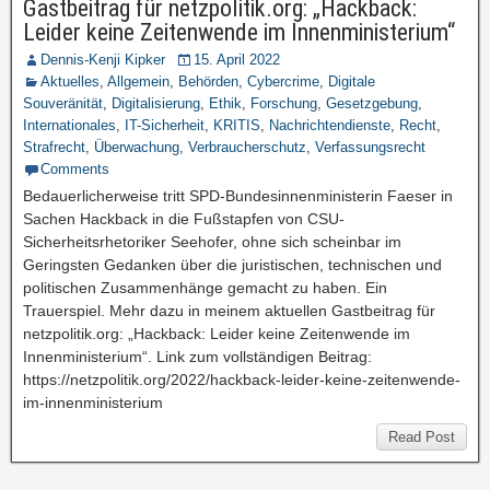
Gastbeitrag für netzpolitik.org: „Hackback:
Leider keine Zeitenwende im Innenministerium“
Dennis-Kenji Kipker
15. April 2022
Aktuelles
,
Allgemein
,
Behörden
,
Cybercrime
,
Digitale
Souveränität
,
Digitalisierung
,
Ethik
,
Forschung
,
Gesetzgebung
,
Internationales
,
IT-Sicherheit
,
KRITIS
,
Nachrichtendienste
,
Recht
,
Strafrecht
,
Überwachung
,
Verbraucherschutz
,
Verfassungsrecht
Comments
Bedauerlicherweise tritt SPD-Bundesinnenministerin Faeser in
Sachen Hackback in die Fußstapfen von CSU-
Sicherheitsrhetoriker Seehofer, ohne sich scheinbar im
Geringsten Gedanken über die juristischen, technischen und
politischen Zusammenhänge gemacht zu haben. Ein
Trauerspiel. Mehr dazu in meinem aktuellen Gastbeitrag für
netzpolitik.org: „Hackback: Leider keine Zeitenwende im
Innenministerium“. Link zum vollständigen Beitrag:
https://netzpolitik.org/2022/hackback-leider-keine-zeitenwende-
im-innenministerium
Read Post