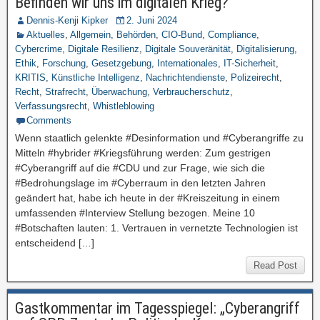
Befinden wir uns im digitalen Krieg?
Dennis-Kenji Kipker
2. Juni 2024
Aktuelles
,
Allgemein
,
Behörden
,
CIO-Bund
,
Compliance
,
Cybercrime
,
Digitale Resilienz
,
Digitale Souveränität
,
Digitalisierung
,
Ethik
,
Forschung
,
Gesetzgebung
,
Internationales
,
IT-Sicherheit
,
KRITIS
,
Künstliche Intelligenz
,
Nachrichtendienste
,
Polizeirecht
,
Recht
,
Strafrecht
,
Überwachung
,
Verbraucherschutz
,
Verfassungsrecht
,
Whistleblowing
Comments
Wenn staatlich gelenkte #Desinformation und #Cyberangriffe zu
Mitteln #hybrider #Kriegsführung werden: Zum gestrigen
#Cyberangriff auf die #CDU und zur Frage, wie sich die
#Bedrohungslage im #Cyberraum in den letzten Jahren
geändert hat, habe ich heute in der #Kreiszeitung in einem
umfassenden #Interview Stellung bezogen. Meine 10
#Botschaften lauten: 1. Vertrauen in vernetzte Technologien ist
entscheidend […]
Read Post
Gastkommentar im Tagesspiegel: „Cyberangriff