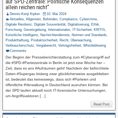
auf SPD-Zentrale: Politische Konsequenzen
allein reichen nicht“
Dennis-Kenji Kipker
10. Mai 2024
Aktuelles
,
Allgemein
,
Behörden
,
Compliance
,
Cybercrime
,
Digitale Resilienz
,
Digitale Souveränität
,
Digitalisierung
,
Ethik
,
Forschung
,
Gesetzgebung
,
Internationales
,
IT-Sicherheit
,
KRITIS
,
Künstliche Intelligenz
,
Nachrichtendienste
,
Normen und Standards
,
Produkthaftung
,
Produktsicherheit
,
Recht
,
Überwachung
,
Verbraucherschutz
,
Vergaberecht
,
Vertragsfreiheit
,
Whistleblowing
Comments
Der Beginn der Presseberichterstattung zum #Cyberangriff auf
die #SPD-#Parteizentrale in Berlin ist jetzt eine Woche her –
Zeit, dass es ans #Aufräumen geht! Nachdem der befürchtete
Daten-#Supergau bislang zwar glücklicherweise ausgeblieben
ist, bedeutet das keineswegs, dass sich #Parteien und
öffentliche #Verwaltung in Deutschland ausruhen können. Bei
der SPD laufen aktuell noch IT-forensische Untersuchungen,
um Angriffsvektoren […]
Read Post