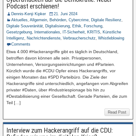
Podcast erschienen!
Dennis-Kenji Kipker
21. Juni 2024
Aktuelles
,
Allgemein
,
Behörden
,
Cybercrime
,
Digitale Resilienz
,
Digitale Souveränität
,
Digitalisierung
,
Ethik
,
Forschung
,
Gesetzgebung
,
Internationales
,
IT-Sicherheit
,
KRITIS
,
Künstliche
Intelligenz
,
Nachrichtendienste
,
Verbraucherschutz
,
Whistleblowing
Comments
Etwa 4.000 #Hackerangriffe gibt es täglich in Deutschland,
betroffen davon können alle sein. Privatpersonen,
Unternehmen, Versorgungseinrichtungen und #Parteien.
Kürzlich wurde die #CDU Opfer eines Hackerangriffs, vor
einigen Monaten das #SPD Parteibüro. Die Ziele der
Hackerangriffe sind unterschiedlich, angefangen vom Abgreifen
privater #Daten, über #Industriespionage bis hin zu
#Destabilisierung einer Gesellschaft. Gerade Parteien, die zum
Teil […]
Read Post
Interview zum Hackerangriff auf die CDU: