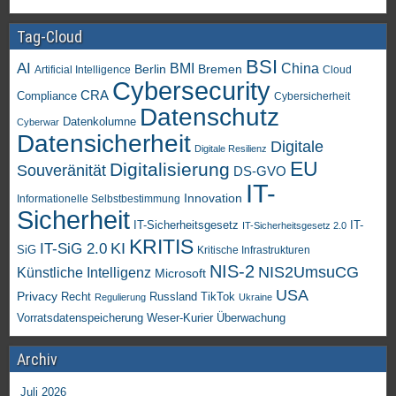
Tag-Cloud
BSI
AI
China
BMI
Berlin
Bremen
Artificial Intelligence
Cloud
Cybersecurity
CRA
Compliance
Cybersicherheit
Datenschutz
Datenkolumne
Cyberwar
Datensicherheit
Digitale
Digitale Resilienz
EU
Digitalisierung
Souveränität
DS-GVO
IT-
Innovation
Informationelle Selbstbestimmung
Sicherheit
IT-Sicherheitsgesetz
IT-
IT-Sicherheitsgesetz 2.0
KRITIS
KI
IT-SiG 2.0
SiG
Kritische Infrastrukturen
NIS-2
NIS2UmsuCG
Künstliche Intelligenz
Microsoft
USA
Privacy
Recht
TikTok
Russland
Regulierung
Ukraine
Vorratsdatenspeicherung
Weser-Kurier
Überwachung
Archiv
Juli 2026