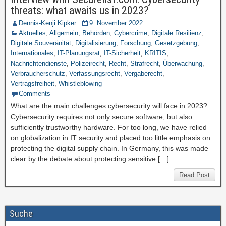
threats: what awaits us in 2023?
Dennis-Kenji Kipker
9. November 2022
Aktuelles
,
Allgemein
,
Behörden
,
Cybercrime
,
Digitale Resilienz
,
Digitale Souveränität
,
Digitalisierung
,
Forschung
,
Gesetzgebung
,
Internationales
,
IT-Planungsrat
,
IT-Sicherheit
,
KRITIS
,
Nachrichtendienste
,
Polizeirecht
,
Recht
,
Strafrecht
,
Überwachung
,
Verbraucherschutz
,
Verfassungsrecht
,
Vergaberecht
,
Vertragsfreiheit
,
Whistleblowing
Comments
What are the main challenges cybersecurity will face in 2023?
Cybersecurity requires not only secure software, but also
sufficiently trustworthy hardware. For too long, we have relied
on globalization in IT security and placed too little emphasis on
protecting the digital supply chain. In Germany, this was made
clear by the debate about protecting sensitive […]
Read Post
Suche