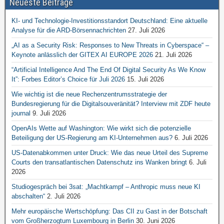
Neueste Beiträge
KI- und Technologie-Investitionsstandort Deutschland: Eine aktuelle
Analyse für die ARD-Börsennachrichten
27. Juli 2026
„AI as a Security Risk: Responses to New Threats in Cyberspace“ –
Keynote anlässlich der GITEX AI EUROPE 2026
21. Juli 2026
“Artificial Intelligence And The End Of Digital Security As We Know
It”: Forbes Editor’s Choice für Juli 2026
15. Juli 2026
Wie wichtig ist die neue Rechenzentrumsstrategie der
Bundesregierung für die Digitalsouveränität? Interview mit ZDF heute
journal
9. Juli 2026
OpenAIs Wette auf Washington: Wie wirkt sich die potenzielle
Beteiligung der US-Regierung am KI-Unternehmen aus?
6. Juli 2026
US-Datenabkommen unter Druck: Wie das neue Urteil des Supreme
Courts den transatlantischen Datenschutz ins Wanken bringt
6. Juli
2026
Studiogespräch bei 3sat: „Machtkampf – Anthropic muss neue KI
abschalten“
2. Juli 2026
Mehr europäische Wertschöpfung: Das CII zu Gast in der Botschaft
vom Großherzogtum Luxembourg in Berlin
30. Juni 2026