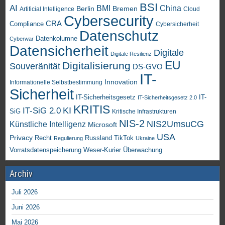
BSI
AI
China
BMI
Berlin
Bremen
Artificial Intelligence
Cloud
Cybersecurity
CRA
Compliance
Cybersicherheit
Datenschutz
Datenkolumne
Cyberwar
Datensicherheit
Digitale
Digitale Resilienz
EU
Digitalisierung
Souveränität
DS-GVO
IT-
Innovation
Informationelle Selbstbestimmung
Sicherheit
IT-Sicherheitsgesetz
IT-
IT-Sicherheitsgesetz 2.0
KRITIS
KI
IT-SiG 2.0
SiG
Kritische Infrastrukturen
NIS-2
NIS2UmsuCG
Künstliche Intelligenz
Microsoft
USA
Privacy
Recht
TikTok
Russland
Regulierung
Ukraine
Vorratsdatenspeicherung
Weser-Kurier
Überwachung
Archiv
Juli 2026
Juni 2026
Mai 2026