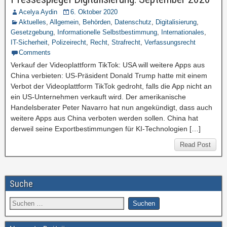
Acelya Aydin
6. Oktober 2020
Aktuelles
,
Allgemein
,
Behörden
,
Datenschutz
,
Digitalisierung
,
Gesetzgebung
,
Informationelle Selbstbestimmung
,
Internationales
,
IT-Sicherheit
,
Polizeirecht
,
Recht
,
Strafrecht
,
Verfassungsrecht
Comments
Verkauf der Videoplattform TikTok: USA will weitere Apps aus
China verbieten: US-Präsident Donald Trump hatte mit einem
Verbot der Videoplattform TikTok gedroht, falls die App nicht an
ein US-Unternehmen verkauft wird. Der amerikanische
Handelsberater Peter Navarro hat nun angekündigt, dass auch
weitere Apps aus China verboten werden sollen. China hat
derweil seine Exportbestimmungen für KI-Technologien […]
Read Post
Suche